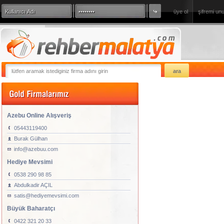
üye ol
şifremi un
360 Derece Sanal Tur
sizde firmanızı
Azebu Online Alışveriş
05443119400
Burak Gülhan
info@azebuu.com
Hediye Mevsimi
0538 290 98 85
Abdulkadir AÇIL
satis@hediyemevsimi.com
Büyük Baharatçı
0422 321 20 33