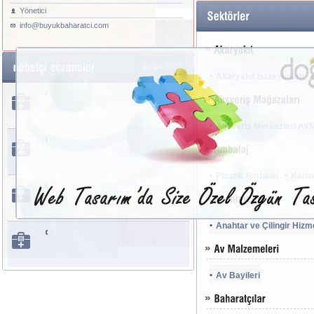
Yönetici
info@buyukbaharatci.com
08-08-2026
Akaryakıt İstasyonları
Alışveriş Merkezleri AV
Plastik Ambalaj
Karto
Anahtar ve Çilingir Hizme
Av Bayileri