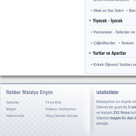
Oluk ve Sac İşleri
Bac
Pastaneler - Tatlıcılar v
Çiğköfteciler
Tantuni
Erkek Öğrenci Yurtları ve
Malatya'nın en büyük reh
Sektörler
Firma Ekle
Sitemiz'de şuan'da
5 on
İletişim
Kullanıcı Sözleşmesi
ve toplam
252 firma
bul
Hakkımızda
Sıkça Sorulan Sorular
Sitemizi
bugün 81 dün 
etmiştir.