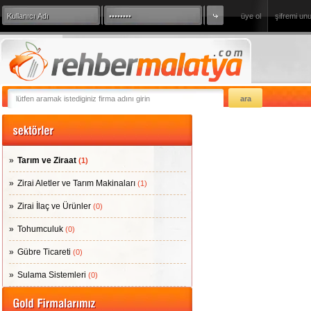
üye ol
şifremi un
360 Derece Sanal Tur
sizde firmanızı
Tarım ve Ziraat
(1)
Zirai Aletler ve Tarım Makinaları
(1)
Zirai İlaç ve Ürünler
(0)
Tohumculuk
(0)
Gübre Ticareti
(0)
Sulama Sistemleri
(0)