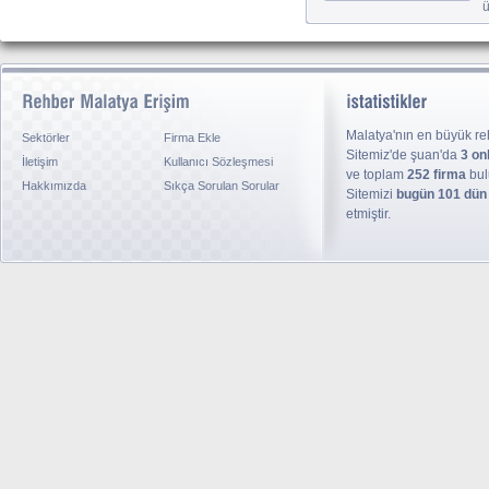
ü
Malatya'nın en büyük reh
Sektörler
Firma Ekle
Sitemiz'de şuan'da
3 on
İletişim
Kullanıcı Sözleşmesi
ve toplam
252 firma
bul
Hakkımızda
Sıkça Sorulan Sorular
Sitemizi
bugün 101 dün
etmiştir.