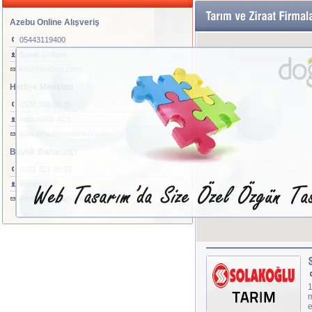
Azebu Online Alışveriş
05443119400
Burak Gülhan
info@azebuu.com
Hediye Mevsimi
0538 290 98 85
Abdulkadir AÇIL
satis@hediyemevsimi.com
Büyük Baharatçı
0422 321 20 33
Yönetici
info@buyukbaharatci.com
1
m
e