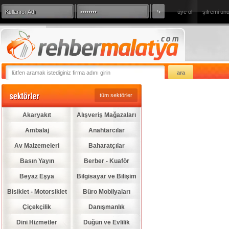
üye ol
şifremi un
360 Derece Sanal Tur
sizde firmanızı
tüm sektörler
Akaryakıt
Alışveriş Mağazaları
Ambalaj
Anahtarcılar
Av Malzemeleri
Baharatçılar
Basın Yayın
Berber - Kuaför
Beyaz Eşya
Bilgisayar ve Bilişim
Bisiklet - Motorsiklet
Büro Mobilyaları
Çiçekçilik
Danışmanlık
Dini Hizmetler
Düğün ve Evlilik