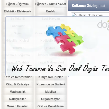
Eğitim - Öğretim
Eğlence - Kültür Sanat
Elektrik - Elektronik
Emlak
Ev Tekstili
Evcil Hayvan
Fabrikalar
Finans
Giyim
Güvenlik - İş Güvenliği
Güzellik - Kişisel
Hediyelik Eşya
Hırdavat
Bakım
Hukuk
Isıtma & Soğutma
İletişim Hizmetleri
İnşaat & Taahhüt
İnşaat Malzemeleri
İnşaat Projeleri
İş Makinaları
Kafe ve Restoranlar
Kimyasal Ürünler
Kitap & Kırtasiye
Kuyumcu ve Bujiteri
Matbaacılık
Mobilya
Nakliyeciler
Organizasyon
Orman Ürünleri
Otel ve Konaklama