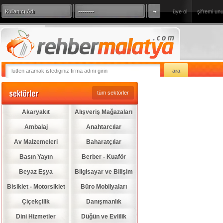
üye ol
şifremi un
360 Derece Sanal Tur
sizde firmanızı
tüm sektörler
Akaryakıt
Alışveriş Mağazaları
Ambalaj
Anahtarcılar
Av Malzemeleri
Baharatçılar
Basın Yayın
Berber - Kuaför
Beyaz Eşya
Bilgisayar ve Bilişim
Bisiklet - Motorsiklet
Büro Mobilyaları
Çiçekçilik
Danışmanlık
Dini Hizmetler
Düğün ve Evlilik