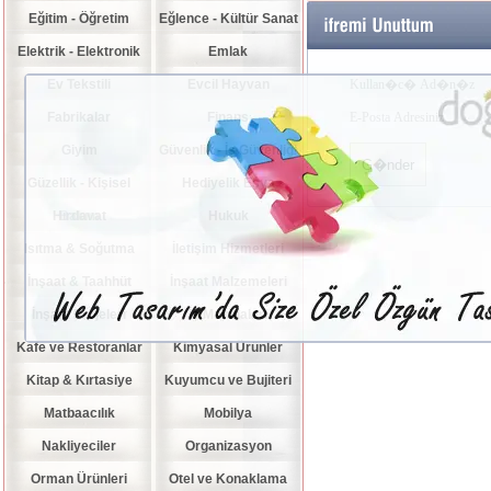
Eğitim - Öğretim
Eğlence - Kültür Sanat
Elektrik - Elektronik
Emlak
Ev Tekstili
Evcil Hayvan
Kullan�c� Ad�n�z
Fabrikalar
Finans
E-Posta Adresiniz
Giyim
Güvenlik - İş Güvenliği
G�nder
Güzellik - Kişisel
Hediyelik Eşya
Hırdavat
Bakım
Hukuk
Isıtma & Soğutma
İletişim Hizmetleri
İnşaat & Taahhüt
İnşaat Malzemeleri
İnşaat Projeleri
İş Makinaları
Kafe ve Restoranlar
Kimyasal Ürünler
Kitap & Kırtasiye
Kuyumcu ve Bujiteri
Matbaacılık
Mobilya
Nakliyeciler
Organizasyon
Orman Ürünleri
Otel ve Konaklama