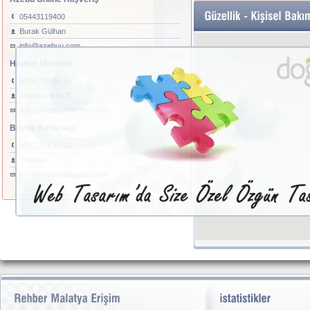
05443119400
Burak Gülhan
info@azebuu.com
Hediye Mevsimi
0538 290 98 85
Abdulkadir AÇIL
satis@hediyemevsimi.com
Büyük Baharatçı
0422 321 20 33
Yönetici
info@buyukbaharatci.com