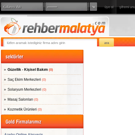
üye ol
şifremi un
360 Derece Sanal Tur
sizde firmanızı
Güzellik - Kişisel Bakım
(0)
Saç Ekim Merkezleri
(0)
Solaryum Merkezleri
(0)
Masaj Salonları
(0)
Kozmetik Ürünleri
(0)
Azebu Online Alışveriş