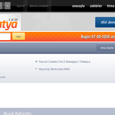
üye ol
şifremi unuttum
l Tur
sizde firmanızı ekleyin
Ana Sayfa
Nasuhi Caddesi No:5 Battalgazi / Malatya
Alışveriş Merkezleri AVM
.com