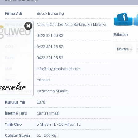
Firma Adı
Büyük Baharatçı
Firma Adresi
Nasuhi Caddesi No:5 Battalgazi / Malatya
Etiketler
Telefon
0422 321 20 33
GSM
0422 321 15 52
Malatya
Faks
0422 321 15 53
Mail
info@buyukbaharatci.com
Yetkili
Yönetici
Yetkili Pozisyon
Pazarlama Müdürü
Kuruluş Yılı
1878
İşletme Türü
Şahıs Firması
Yıllık Ciro
5 Milyon TL - 10 Milyon TL
Çalışan Sayısı
51 - 100 Kişi