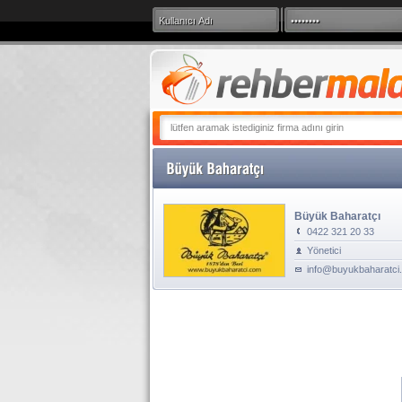
360 Derece Sana
Büyük Baharatçı
0422 321 20 33
Yönetici
info@buyukbaharatci