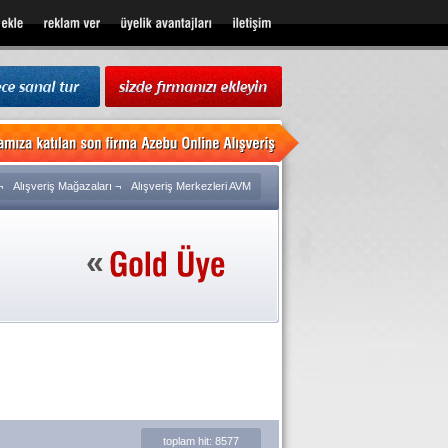
¬
Alışveriş Mağazaları
¬
Alışveriş Merkezleri AVM
toplam hit: 8577