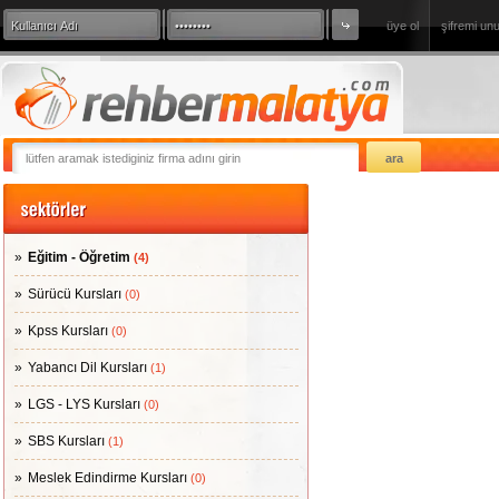
üye ol
şifremi un
360 Derece Sanal Tur
sizde firmanızı
Eğitim - Öğretim
(4)
Sürücü Kursları
(0)
Kpss Kursları
(0)
Yabancı Dil Kursları
(1)
LGS - LYS Kursları
(0)
SBS Kursları
(1)
Meslek Edindirme Kursları
(0)