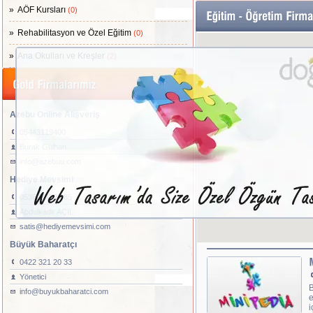
AÖF Kursları
(0)
Rehabilitasyon ve Özel Eğitim
(0)
Ana Okulları ve Kreşler
(2)
Azebu Online Alışveriş
05443119400
Burak Gülhan
info@azebuu.com
Hediye Mevsimi
0538 290 98 85
Abdulkadir AÇIL
satis@hediyemevsimi.com
Büyük Baharatçı
0422 321 20 33
Yönetici
B
info@buyukbaharatci.com
e
i