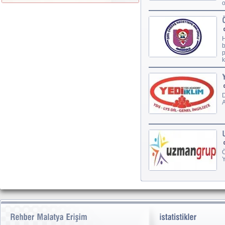
o
H
b
p
k
D
A
Ö
Y