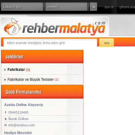
üye ol
şifremi un
360 Derece Sanal Tur
sizde firmanızı
Fabrikalar
(1)
Fabrikalar ve Büyük Tesisler
(1)
Azebu Online Alışveriş
05443119400
Burak Gülhan
info@azebuu.com
Hediye Mevsimi