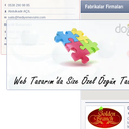
0538 290 98 85
Abdulkadir AÇIL
satis@hediyemevsimi.com
Büyük Baharatçı
0422 321 20 33
Yönetici
info@buyukbaharatci.com
G
t
t