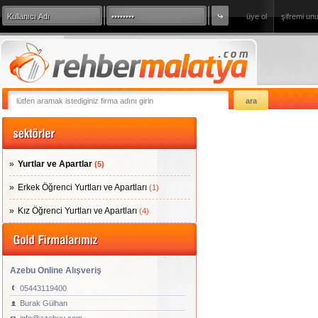
üye ol
şifremi un
360 Derece Sanal Tur
sizde firmanızı
Yurtlar ve Apartlar
(5)
Erkek Öğrenci Yurtları ve Apartları
(1)
Kız Öğrenci Yurtları ve Apartları
(4)
Azebu Online Alışveriş
05443119400
Burak Gülhan