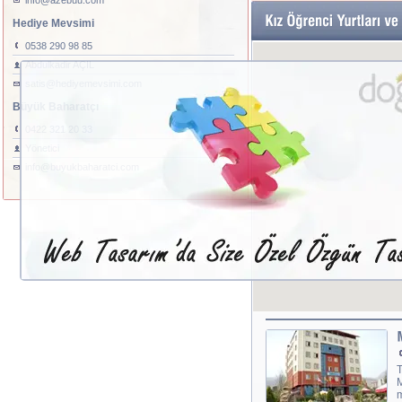
info@azebuu.com
Hediye Mevsimi
0538 290 98 85
Abdulkadir AÇIL
satis@hediyemevsimi.com
Büyük Baharatçı
0422 321 20 33
Yönetici
info@buyukbaharatci.com
T
M
m