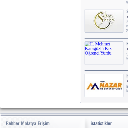
g
2
n
y
S
M
E
M