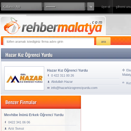
üye ol
şifremi un
360 Derece Sanal Tur
sizde firmanızı
Hazar Kız Öğrenci Yurdu
Ela
Malat
0 422 311 00 26
Abdullah Hazar
Kız
info@hazarkizogrenciyurdu.com
Mevhibe İnönü Erkek Öğrenci Yurdu
0422 341 06 06
Aziz Susuz