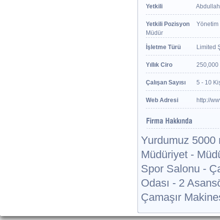
Yetkili
Abdullah
Yetkili Pozisyon
Yönetim 
Müdür
İşletme Türü
Limited Ş
Yıllık Ciro
250,000 
Çalışan Sayısı
5 - 10 Ki
Web Adresi
http://w
Yurdumuz 5000 m
Müdüriyet - Müdü
Spor Salonu - Ç
Odası - 2 Asans
Çamaşır Makines