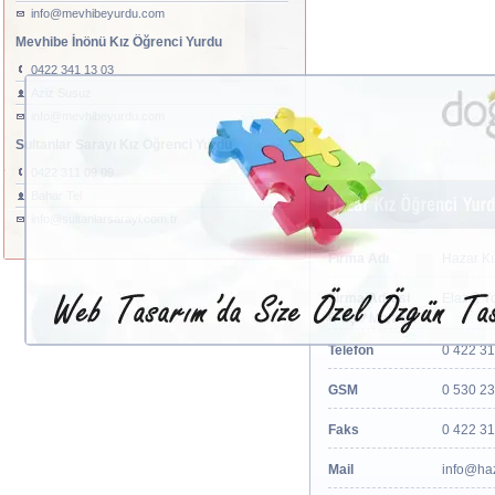
info@mevhibeyurdu.com
Mevhibe İnönü Kız Öğrenci Yurdu
0422 341 13 03
Aziz Susuz
info@mevhibeyurdu.com
Sultanlar Sarayı Kız Öğrenci Yurdu
0422 311 09 09
Bahar Tel
info@sultanlarsarayi.com.tr
Firma Adı
Hazar Kı
Firma Adresi
Elazığ Yo
Girişi / Malatya
Telefon
0 422 31
GSM
0 530 23
Faks
0 422 31
Mail
info@haz