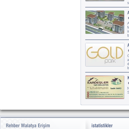
s
A
M
i
b
G
a
d
b
N
S