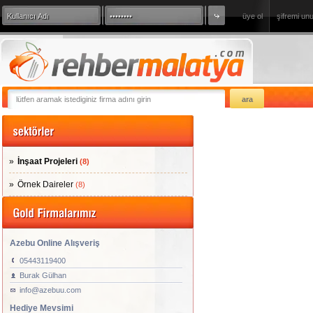
üye ol
şifremi un
360 Derece Sanal Tur
sizde firmanızı
İnşaat Projeleri
(8)
Örnek Daireler
(8)
Azebu Online Alışveriş
05443119400
Burak Gülhan
info@azebuu.com
Hediye Mevsimi