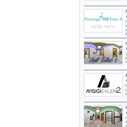
F
e
y
b
1
g
v
F
y
s
H
m
v