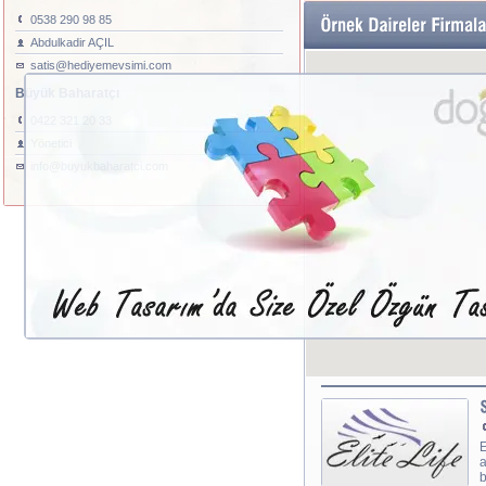
0538 290 98 85
Abdulkadir AÇIL
satis@hediyemevsimi.com
Büyük Baharatçı
0422 321 20 33
Yönetici
info@buyukbaharatci.com
E
a
b