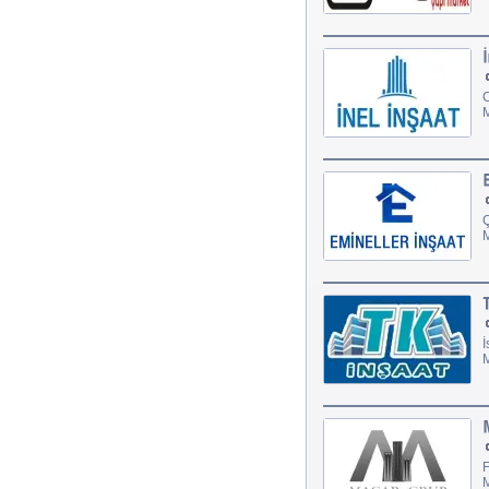
C
M
Ç
M
İ
M
F
M