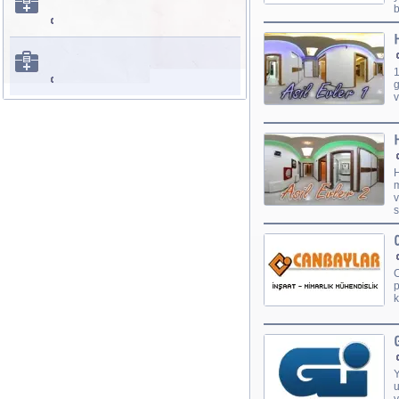
b
1
g
v
H
m
v
s
C
p
k
Y
u
y