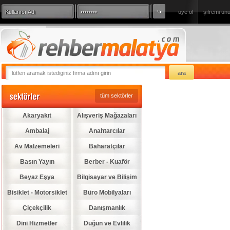
üye ol
şifremi un
360 Derece Sanal Tur
sizde firmanızı
tüm sektörler
Akaryakıt
Alışveriş Mağazaları
Ambalaj
Anahtarcılar
Av Malzemeleri
Baharatçılar
Basın Yayın
Berber - Kuaför
Beyaz Eşya
Bilgisayar ve Bilişim
Bisiklet - Motorsiklet
Büro Mobilyaları
Çiçekçilik
Danışmanlık
Dini Hizmetler
Düğün ve Evlilik