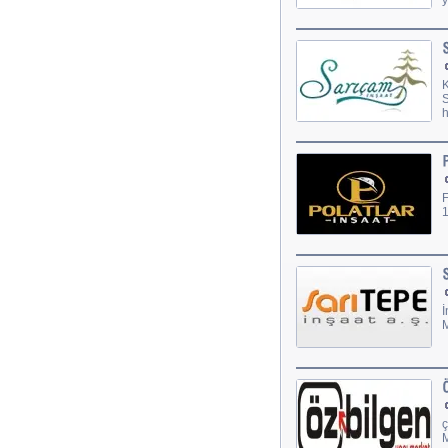
K
S
h
1
İ
M
ç
M