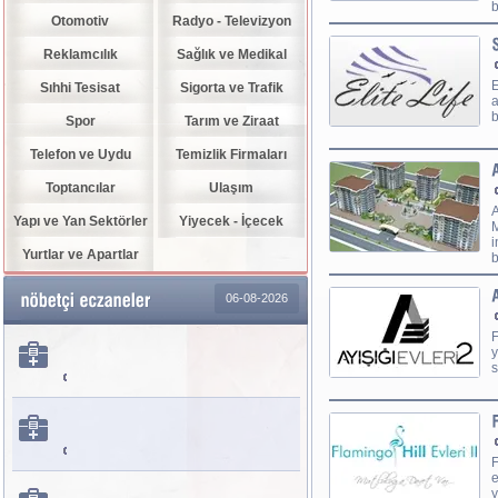
b
Otomotiv
Radyo - Televizyon
Reklamcılık
Sağlık ve Medikal
E
Sıhhi Tesisat
Sigorta ve Trafik
a
b
Spor
Tarım ve Ziraat
Telefon ve Uydu
Temizlik Firmaları
Toptancılar
Ulaşım
A
Yapı ve Yan Sektörler
Yiyecek - İçecek
M
i
Yurtlar ve Apartlar
b
06-08-2026
F
y
s
F
e
y