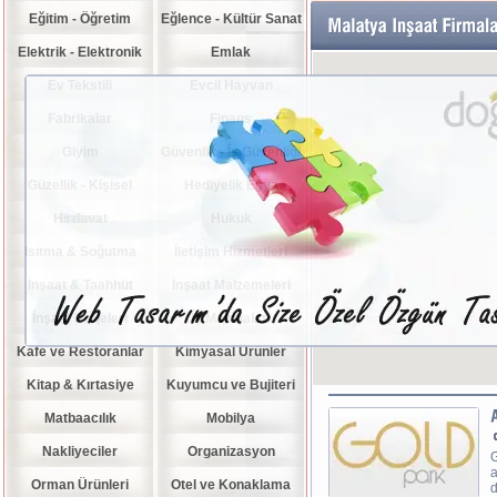
Eğitim - Öğretim
Eğlence - Kültür Sanat
Elektrik - Elektronik
Emlak
Ev Tekstili
Evcil Hayvan
Fabrikalar
Finans
Giyim
Güvenlik - İş Güvenliği
Güzellik - Kişisel
Hediyelik Eşya
Hırdavat
Bakım
Hukuk
Isıtma & Soğutma
İletişim Hizmetleri
İnşaat & Taahhüt
İnşaat Malzemeleri
İnşaat Projeleri
İş Makinaları
Kafe ve Restoranlar
Kimyasal Ürünler
Kitap & Kırtasiye
Kuyumcu ve Bujiteri
Matbaacılık
Mobilya
Nakliyeciler
Organizasyon
G
a
Orman Ürünleri
Otel ve Konaklama
d