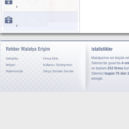
Malatya'nın en büyük reh
Sektörler
Firma Ekle
Sitemiz'de şuan'da
4 on
İletişim
Kullanıcı Sözleşmesi
ve toplam
252 firma
bul
Hakkımızda
Sıkça Sorulan Sorular
Sitemizi
bugün 76 dün 
etmiştir.