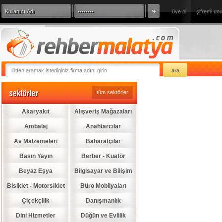
üye ol
şifremi un
360 Derece Sanal Tur
sizde firmanızı
tüm sektörler
Akaryakıt
Alışveriş Mağazaları
Ambalaj
Anahtarcılar
Av Malzemeleri
Baharatçılar
Basın Yayın
Berber - Kuaför
Beyaz Eşya
Bilgisayar ve Bilişim
Bisiklet - Motorsiklet
Büro Mobilyaları
Çiçekçilik
Danışmanlık
Dini Hizmetler
Düğün ve Evlilik