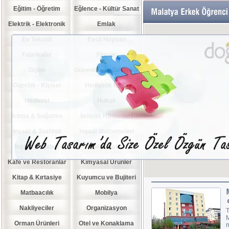
Eğitim - Öğretim
Eğlence - Kültür Sanat
Elektrik - Elektronik
Emlak
Ev Tekstili
Evcil Hayvan
Fabrikalar
Finans
Giyim
Güvenlik - İş Güvenliği
Güzellik - Kişisel
Hediyelik Eşya
Hırdavat
Bakım
Hukuk
Isıtma & Soğutma
İletişim Hizmetleri
İnşaat & Taahhüt
İnşaat Malzemeleri
İnşaat Projeleri
İş Makinaları
Kafe ve Restoranlar
Kimyasal Ürünler
Kitap & Kırtasiye
Kuyumcu ve Bujiteri
Matbaacılık
Mobilya
Nakliyeciler
Organizasyon
T
M
Orman Ürünleri
Otel ve Konaklama
m